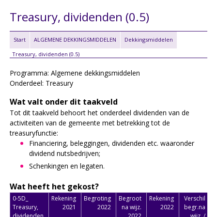
Treasury, dividenden (0.5)
Start
ALGEMENE DEKKINGSMIDDELEN
Dekkingsmiddelen
Treasury, dividenden (0.5)
Programma: Algemene dekkingsmiddelen
Onderdeel: Treasury
Wat valt onder dit taakveld
Tot dit taakveld behoort het onderdeel dividenden van de
activiteiten van de gemeente met betrekking tot de
treasuryfunctie:
Financiering, beleggingen, dividenden etc. waaronder
dividend nutsbedrijven;
Schenkingen en legaten.
Wat heeft het gekost?
0-5D_
Rekening
Begroting
Begroot
Rekening
Verschil
Treasury,
2021
2022
na wijz.
2022
begr.na
dividenden
2022
wijz. /