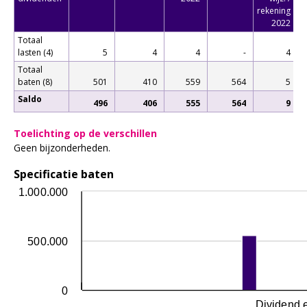
rekening
2022
Totaal
lasten (4)
5
4
4
-
4
Totaal
baten (8)
501
410
559
564
5
Saldo
496
406
555
564
9
Toelichting op de verschillen
Geen bijzonderheden.
Specificatie baten
1.000.000
500.000
0
Dividend e